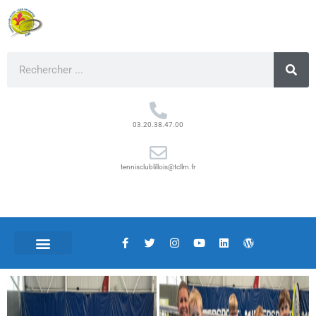
03.20.38.47.00
tennisclublillois@tcllm.fr