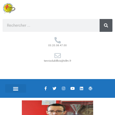
03.20.38.47.00
tennisclublillois@tcllm.fr