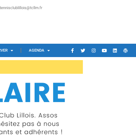
tennisclublillois@tcllm.fr
RVER
AGENDA